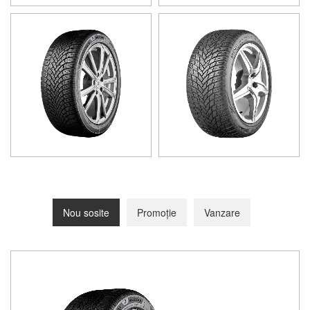
9,16 
740,7
,91 
032,6
5,02
Nou sosite
Promoție
Vanzare