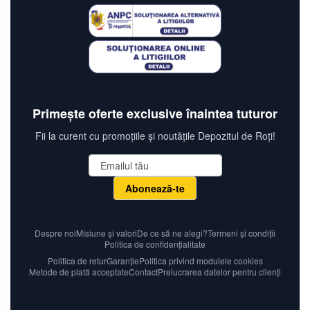
Primește oferte exclusive înaintea tuturor
Fii la curent cu promoțiile și noutățile Depozitul de Roți!
Abonează-te
Despre noi
Misiune și valori
De ce să ne alegi?
Termeni și condiții
Politica de confidențialitate
Politica de retur
Garanție
Politica privind modulele cookies
Metode de plată acceptate
Contact
Prelucrarea datelor pentru clienți