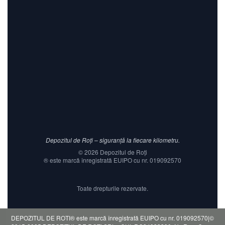
Depozitul de Roți – siguranță la fiecare kilometru.
©
2026
Depozitul de Roți
® este marcă înregistrată EUIPO cu nr. 019092570
Toate drepturile rezervate.
DEPOZITUL DE ROTI® este marcă înregistrată EUIPO cu nr. 019092570|©